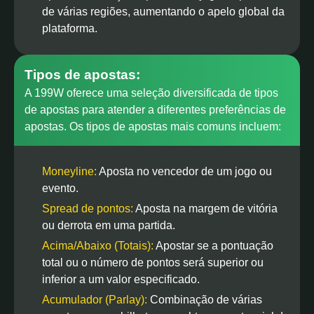
de várias regiões, aumentando o apelo global da
plataforma.
Tipos de apostas:
A 199W oferece uma seleção diversificada de tipos
de apostas para atender a diferentes preferências de
apostas. Os tipos de apostas mais comuns incluem:
Moneyline:
Aposta no vencedor de um jogo ou
evento.
Spread de pontos:
Aposta na margem de vitória
ou derrota em uma partida.
Acima/Abaixo (Totais):
Apostar se a pontuação
total ou o número de pontos será superior ou
inferior a um valor especificado.
Acumulador (Parlay):
Combinação de várias