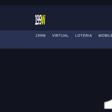
199W
VIRTUAL
LOTERIA
MOBIL