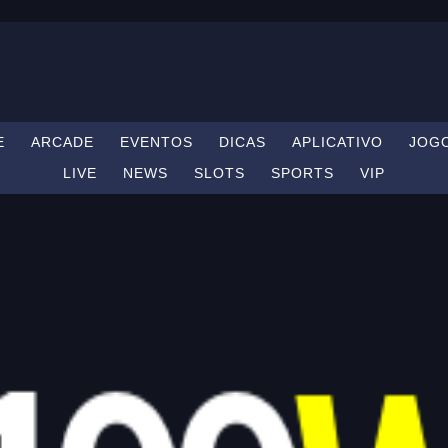
E
ARCADE
EVENTOS
DICAS
APLICATIVO
JOG
LIVE
NEWS
SLOTS
SPORTS
VIP