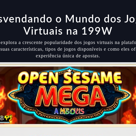
svendando o Mundo dos Jo
Virtuais na 199W
 explora a crescente popularidade dos jogos virtuais na plat
suas características, tipos de jogos disponíveis e como eles 
experiência única de apostas.