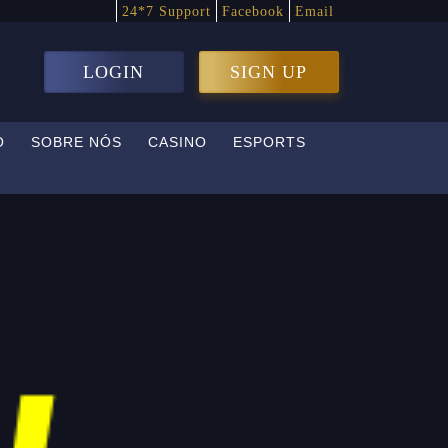
24*7 Support
Facebook
Email
LOGIN
SIGN UP
O
SOBRE NÓS
CASINO
ESPORTS