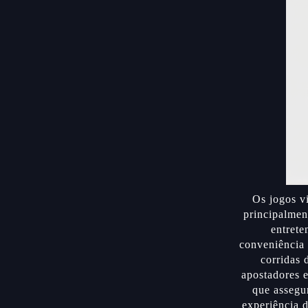
Os jogos v
principalmen
entrete
conveniência 
corridas 
apostadores e
que assegu
experiência d