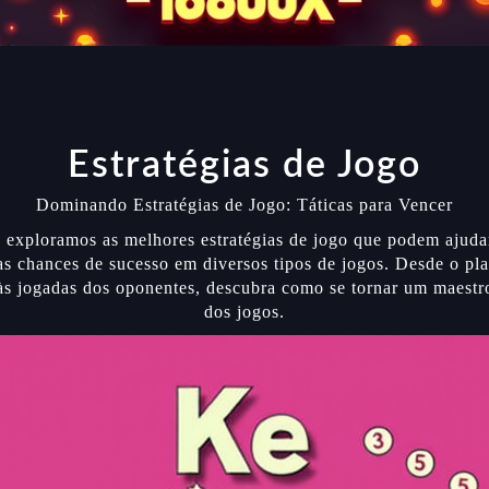
Estratégias de Jogo
Dominando Estratégias de Jogo: Táticas para Vencer
, exploramos as melhores estratégias de jogo que podem ajuda
s chances de sucesso em diversos tipos de jogos. Desde o pl
às jogadas dos oponentes, descubra como se tornar um maestr
dos jogos.