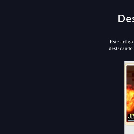
De
Este artigo
destacando 