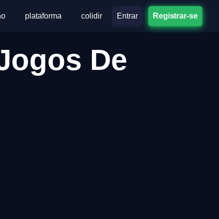
no
plataforma
colidir
Entrar
Registrar-se
Jogos De