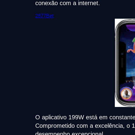
conexão com a internet.
2877Bet
O aplicativo 199W está em constante
Comprometido com a excelência, o 1
desempenho excepcional.