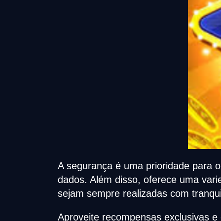
A segurança é uma prioridade para o 
dados. Além disso, oferece uma var
sejam sempre realizadas com tranqui
Aproveite recompensas exclusivas e