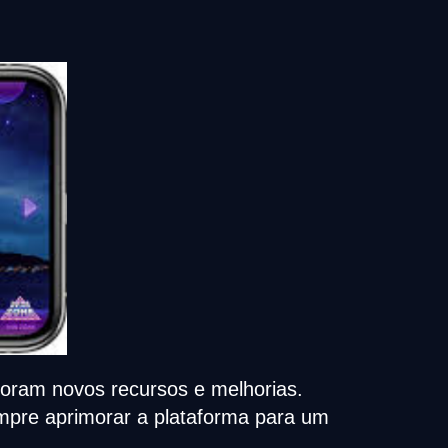
poram novos recursos e melhorias.
mpre aprimorar a plataforma para um