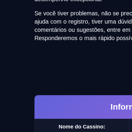
Se você tiver problemas, não se preo
ajuda com o registro, tiver uma dúv
comentários ou sugestões, entre em c
Responderemos o mais rápido possív
Info
Nome do Cassino: