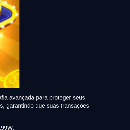
rafia avançada para proteger seus
s, garantindo que suas transações
 199W.