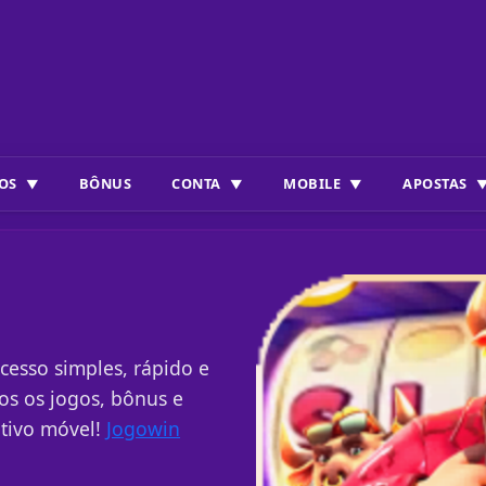
OS
BÔNUS
CONTA
MOBILE
APOSTAS
esso simples, rápido e
os os jogos, bônus e
itivo móvel!
Jogowin