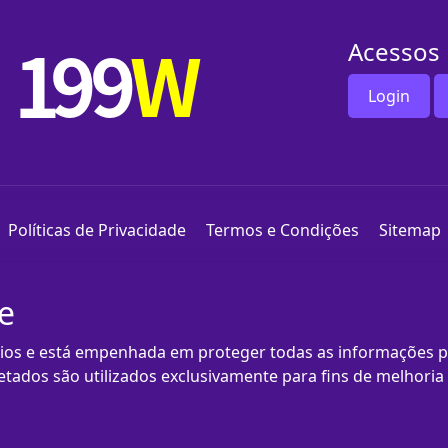
Acessos
Login
Políticas de Privacidade
Termos e Condições
Sitemap
de
ários e está empenhada em proteger todas as informações 
etados são utilizados exclusivamente para fins de melhoria