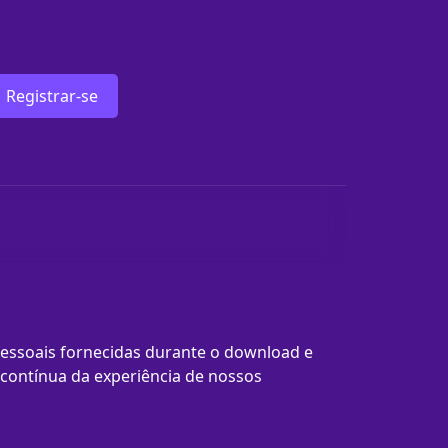
Registrar-se
pessoais fornecidas durante o download e
 contínua da experiência de nossos