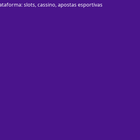
ataforma: slots, cassino, apostas esportivas