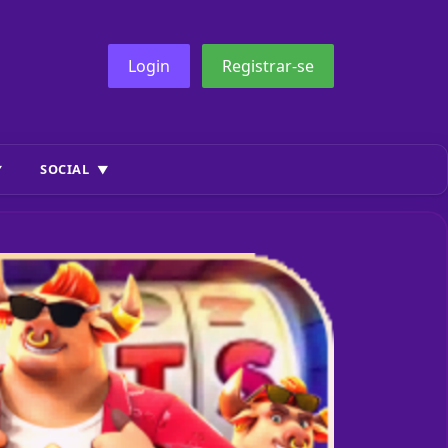
Login
Registrar-se
SOCIAL