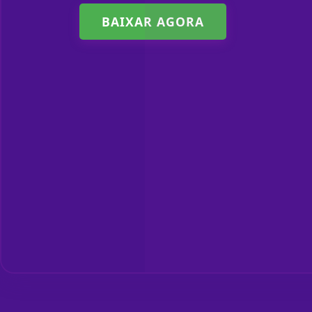
BAIXAR AGORA