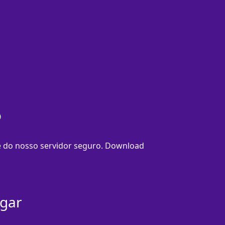
o
e do nosso servidor seguro. Download
ogar