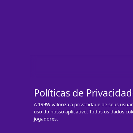
Políticas de Privacida
A 199W valoriza a privacidade de seus usu
uso do nosso aplicativo. Todos os dados col
jogadores.